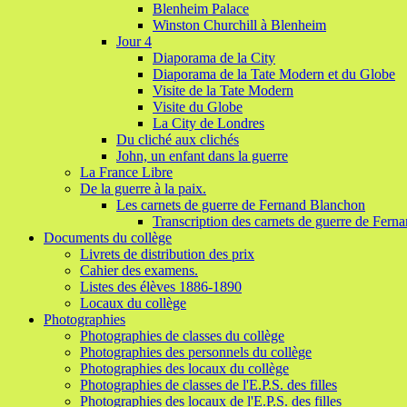
Blenheim Palace
Winston Churchill à Blenheim
Jour 4
Diaporama de la City
Diaporama de la Tate Modern et du Globe
Visite de la Tate Modern
Visite du Globe
La City de Londres
Du cliché aux clichés
John, un enfant dans la guerre
La France Libre
De la guerre à la paix.
Les carnets de guerre de Fernand Blanchon
Transcription des carnets de guerre de Fer
Documents du collège
Livrets de distribution des prix
Cahier des examens.
Listes des élèves 1886-1890
Locaux du collège
Photographies
Photographies de classes du collège
Photographies des personnels du collège
Photographies des locaux du collège
Photographies de classes de l'E.P.S. des filles
Photographies des locaux de l'E.P.S. des filles