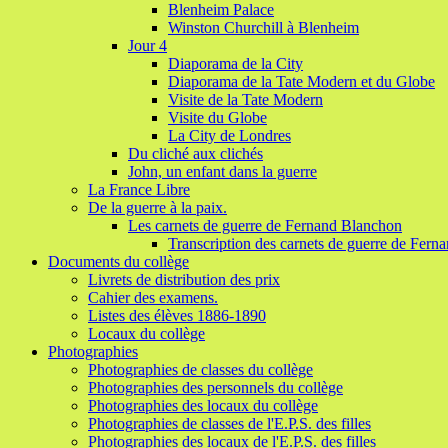
Blenheim Palace
Winston Churchill à Blenheim
Jour 4
Diaporama de la City
Diaporama de la Tate Modern et du Globe
Visite de la Tate Modern
Visite du Globe
La City de Londres
Du cliché aux clichés
John, un enfant dans la guerre
La France Libre
De la guerre à la paix.
Les carnets de guerre de Fernand Blanchon
Transcription des carnets de guerre de Fer
Documents du collège
Livrets de distribution des prix
Cahier des examens.
Listes des élèves 1886-1890
Locaux du collège
Photographies
Photographies de classes du collège
Photographies des personnels du collège
Photographies des locaux du collège
Photographies de classes de l'E.P.S. des filles
Photographies des locaux de l'E.P.S. des filles