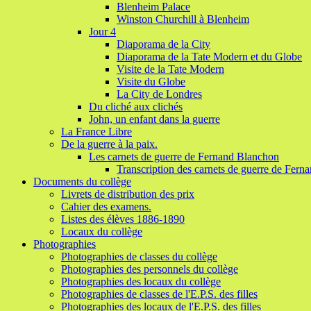
Blenheim Palace
Winston Churchill à Blenheim
Jour 4
Diaporama de la City
Diaporama de la Tate Modern et du Globe
Visite de la Tate Modern
Visite du Globe
La City de Londres
Du cliché aux clichés
John, un enfant dans la guerre
La France Libre
De la guerre à la paix.
Les carnets de guerre de Fernand Blanchon
Transcription des carnets de guerre de Fer
Documents du collège
Livrets de distribution des prix
Cahier des examens.
Listes des élèves 1886-1890
Locaux du collège
Photographies
Photographies de classes du collège
Photographies des personnels du collège
Photographies des locaux du collège
Photographies de classes de l'E.P.S. des filles
Photographies des locaux de l'E.P.S. des filles