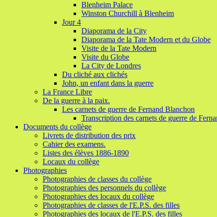
Blenheim Palace
Winston Churchill à Blenheim
Jour 4
Diaporama de la City
Diaporama de la Tate Modern et du Globe
Visite de la Tate Modern
Visite du Globe
La City de Londres
Du cliché aux clichés
John, un enfant dans la guerre
La France Libre
De la guerre à la paix.
Les carnets de guerre de Fernand Blanchon
Transcription des carnets de guerre de Fer
Documents du collège
Livrets de distribution des prix
Cahier des examens.
Listes des élèves 1886-1890
Locaux du collège
Photographies
Photographies de classes du collège
Photographies des personnels du collège
Photographies des locaux du collège
Photographies de classes de l'E.P.S. des filles
Photographies des locaux de l'E.P.S. des filles